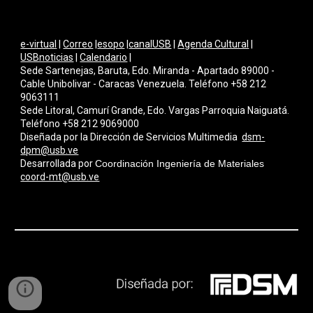
e-virtual
|
Correo
|
esopo
|
canalUSB
|
Agenda Cultural
|
USBnoticias
|
Calendario
|
Sede Sartenejas, Baruta, Edo. Miranda - Apartado 89000 -
Cable Unibolivar - Caracas Venezuela. Teléfono +58 212
9063111
Sede Litoral, Camurí Grande, Edo. Vargas Parroquia Naiguatá.
Teléfono +58 212 9069000
Diseñada por la Dirección de Servicios Multimedi
a
dsm-
dpm@usb.ve
Desarrollada por
Coordinación Ingeniería de Materiales
coord-mt@usb.ve