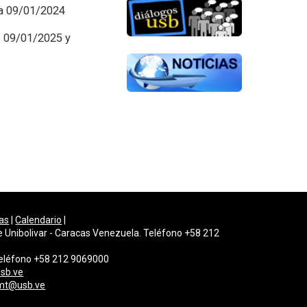
ía 09/01/2024
s 09/01/2025 y
as
|
Calendario
|
e Unibolivar - Caracas Venezuela. Teléfono +58 212
 Teléfono +58 212 9069000
sb.ve
mt@usb.ve