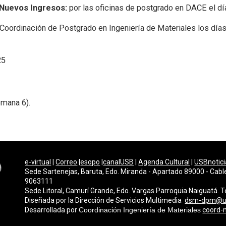
 Nuevos Ingresos:
por las oficinas de postgrado en DACE el d
Coordinación de Postgrado en Ingeniería de Materiales los día
25
mana 6).
e-virtual
|
Correo
|
esopo
|
canalUSB
|
Agenda Cultural
|
USBnotici
Sede Sartenejas, Baruta, Edo. Miranda - Apartado 89000 - Cabl
9063111
Sede Litoral, Camurí Grande, Edo. Vargas Parroquia Naiguatá.
Diseñada por la Dirección de Servicios Multimedi
a
dsm-dpm@u
Desarrollada por
Coordinación Ingeniería de Materiales
coord-