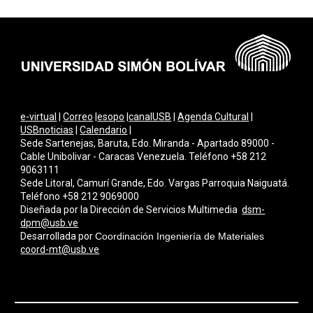
e-virtual
|
Correo
|
esopo
|
canalUSB
|
Agenda Cultural
|
USBnoticias
|
Calendario
|
Sede Sartenejas, Baruta, Edo. Miranda - Apartado 89000 -
Cable Unibolivar - Caracas Venezuela. Teléfono +58 212
9063111
Sede Litoral, Camurí Grande, Edo. Vargas Parroquia Naiguatá.
Teléfono +58 212 9069000
Diseñada por la Dirección de Servicios Multimedi
a
dsm-
dpm@usb.ve
Desarrollada por
Coordinación Ingeniería de Materiales
coord-mt@usb.ve