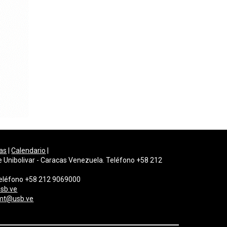
as
|
Calendario
|
e Unibolivar - Caracas Venezuela. Teléfono +58 212
 Teléfono +58 212 9069000
sb.ve
mt@usb.ve