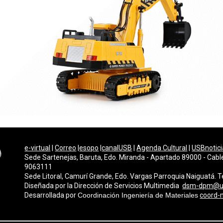
e-virtual
|
Correo
|
esopo
|
canalUSB
|
Agenda Cultural
|
USBnotici
Sede Sartenejas, Baruta, Edo. Miranda - Apartado 89000 - Cabl
9063111
Sede Litoral, Camurí Grande, Edo. Vargas Parroquia Naiguatá.
Diseñada por la Dirección de Servicios Multimedi
a
dsm-dpm@u
Desarrollada por
Coordinación Ingeniería de Materiales
coord-