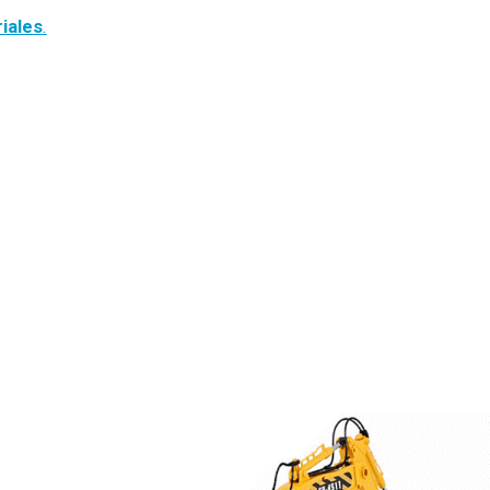
iales
.