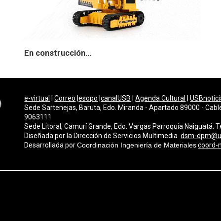
En construcción...
e-virtual
|
Correo
|
esopo
|
canalUSB
|
Agenda Cultural
|
USBnotici
Sede Sartenejas, Baruta, Edo. Miranda - Apartado 89000 - Cabl
9063111
Sede Litoral, Camurí Grande, Edo. Vargas Parroquia Naiguatá.
Diseñada por la Dirección de Servicios Multimedi
a
dsm-dpm@u
Desarrollada por
Coordinación Ingeniería de Materiales
coord-