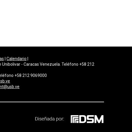
as
|
Calendario
|
e Unibolivar - Caracas Venezuela. Teléfono +58 212
 Teléfono +58 212 9069000
sb.ve
mt@usb.ve